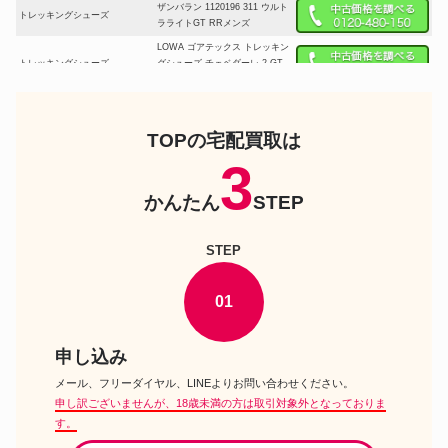
ザンバラン 1120196 311 ウルト
トレッキングシューズ
ラライトGT RRメンズ
LOWA ゴアテックス トレッキン
トレッキングシューズ
グシューズ チェベダーレ 2 GT
L210053-6901
シリオ 登山靴 P.F.630 ミッドカ
トレッキングシューズ
ット ゴアテックス SIRIO
SIRPF630
TOPの宅配買取は
3
トレッキングシューズ
SIRIO P.F.441 PF441
かんたん
STEP
アゾロ #1829676 ファインダー
トレッキングシューズ
GV ウィメンズ
ローバー L020621-9029 バディ
トレッキングシューズ
STEP
アGT WXL ウィメンズ
KAHA 2 LOW GTX ゴアテック
トレッキングシューズ
ス
01
ザンバラン 1120141 パスビオ
トレッキングシューズ
GT メンズ
申し込み
テクニカ 11250600 サルファー
トレッキングシューズ
GTX メンズ
メール、フリーダイヤル、LINEよりお問い合わせください。
申し訳ございませんが、18歳未満の方は取引対象外となっておりま
アゾロ #1829665 ファルコGV
トレッキングシューズ
メンズ
す。
ローバー L510807-9748 レネゲ