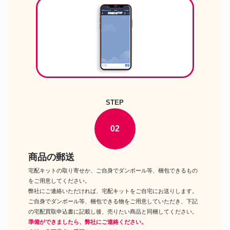
トレッキングシューズ
ードX GTミッド メンズ
アディダス IE3362 TERREX
トレッキングシューズ
FREE HIKER 2 GTX
トレッキングシューズ
SIRIO P.F.46-4
Caravan トレッキング シューズ
トレッキングシューズ
GK85 0011850
キーン PYRENEES 1004156 レ
トレッキングシューズ
ディース トレッキング
STEP
アゾロ #1829689 グリッドミッ
トレッキングシューズ
ドGV メンズ
サロモン L47181500 クエストロ
02
トレッキングシューズ
ーブ ゴアテックス ウィメンズ
商品の郵送
宅配キットの取り寄せか、ご自身でダンボール等、梱包できるもの
をご用意してください。
弊社にご連絡いただければ、宅配キットをご自宅にお送りします。
ご自身でダンボール等、梱包できる物をご用意していただき、下記
の宅配買取申込書に記載し後、売りたい商品と同梱してください。
準備ができましたら、弊社にご連絡ください。