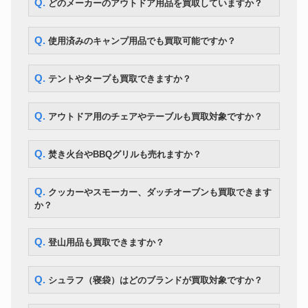
Q. どのメーカーのアウトドア用品を買取していますか？
トレッキングシューズ
MONTURA YARU GTX 27.5cm
8,400円
HOKA カハ 2 ミッド GTX 黒
トレッキングシューズ
21,700円
28.5cm
Q. 使用済みのキャンプ用品でも買取可能ですか？
snow peak フィールドクッカー
クッカー
7,000円
Pro.1
Sinsei ホームスモーカー・ロビ
Q. テントやタープも買取できますか？
スモーカー
9,100円
ン2
ユニフレーム フォールディング
スモーカー
7,000円
スモーカー FS-600
Q. アウトドア用のチェアやテーブルも買取対象ですか？
SOTO ステンレスダッチオーブ
ダッチオーブン
8,400円
ン 10インチ ケース付
Kermit Chair スタンダード ウォ
Q. 焚き火台やBBQグリルも売れますか？
カーミットチェア
28,000円
ルナット
カーミットチェア
Kermit Chair ワイドテーブル
23,100円
Q. クッカーやスモーカー、ダッチオーブンも買取できます
か？
Q. 登山用品も買取できますか？
Q. シュラフ（寝袋）はどのブランドが買取対象ですか？