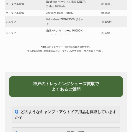
EcoFlow ポータブル電源 DELTA
ポータブル電源
65,800円
2 Max 2048Wh
ポータブル電源
Jackery 1500 PTB152
56,000円
fieldsahara ZENW2500 ブラッ
シュラフ
5,600円
ク
山渓×ナンガ オーロラ600DX
シュラフ
23,450円
レギュラーサイズ
ニッセン IS-3 真鍮製 ランタン
ストーブ
25,900円
型石油ストーブ
*価格はあくまでサイト制作時の参考価格です。
売る時期や当社の在庫状況によってかわるので是非一度ご連絡ください。
tent-Mark
ストーブ
DESIGNS×WINNERWELL ウッ
32,900円
ドストーブサイドビュー L
snowpeak BBQ BOX 焼武者
BBQグリル
10,150円
CK-130
スノーピーク SDE-003R アメニ
テント
18,200円
神戸のトレッキングシューズ買取で
ティドーム L
よくあるご質問
東京クラフト モントープ オプシ
テント
ョンセット ２人用 デュオテン
39,200円
ト
LOGOS ロゴスプレミアム
Q. どのようなキャンプ・アウトドア用品を買取しています
テント
PANEL グレート ドゥーブル XL-
12,600円
BJ
か？
スノーピーク TAKIBIタープオク
タープ
22,400円
タ TP-430