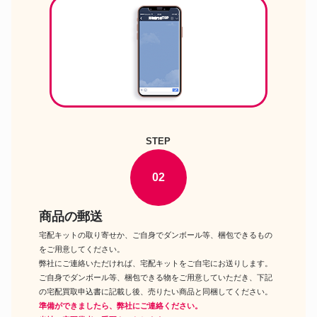
アドバンダー SMOKY MAGIC
スモーカー
COMBO adv3415
CAPTAINSTAG ブラン スモーカ
スモーカー
ーセット 円筒型 M6507
Coleman ステンレススモーカー
スモーカー
2000026791
LOGOS 森林 ファミリースモー
スモーカー
カー 燻製器
CAPTAINSTAG アドバンス 折り
スモーカー
STEP
たたみスモーカー M-6547
ソト たくみ香房 スモークチップ
スモーカー
ス3種 スモークウッド3種 セット
02
商品の郵送
宅配キットの取り寄せか、ご自身でダンボール等、梱包できるもの
をご用意してください。
弊社にご連絡いただければ、宅配キットをご自宅にお送りします。
ご自身でダンボール等、梱包できる物をご用意していただき、下記
の宅配買取申込書に記載し後、売りたい商品と同梱してください。
準備ができましたら、弊社にご連絡ください。