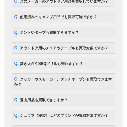
Q. どのメーカーのアウトドア用品を買取していますか？
トレッキングシューズ
MONTURA YARU GTX 27.5cm
8,400円
HOKA カハ 2 ミッド GTX 黒
トレッキングシューズ
21,700円
28.5cm
Q. 使用済みのキャンプ用品でも買取可能ですか？
snow peak フィールドクッカー
クッカー
7,000円
Pro.1
Sinsei ホームスモーカー・ロビ
Q. テントやタープも買取できますか？
スモーカー
9,100円
ン2
ユニフレーム フォールディング
スモーカー
7,000円
スモーカー FS-600
Q. アウトドア用のチェアやテーブルも買取対象ですか？
SOTO ステンレスダッチオーブ
ダッチオーブン
8,400円
ン 10インチ ケース付
Kermit Chair スタンダード ウォ
Q. 焚き火台やBBQグリルも売れますか？
カーミットチェア
28,000円
ルナット
カーミットチェア
Kermit Chair ワイドテーブル
23,100円
Q. クッカーやスモーカー、ダッチオーブンも買取できます
か？
Q. 登山用品も買取できますか？
Q. シュラフ（寝袋）はどのブランドが買取対象ですか？