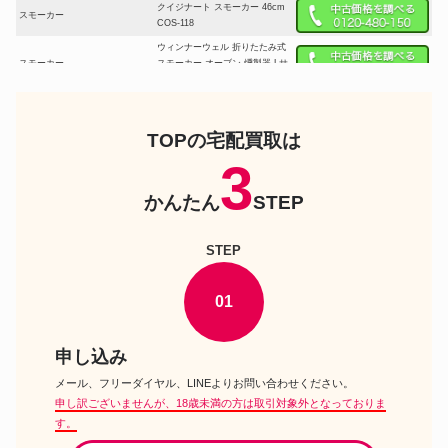
クイジナート スモーカー 46cm
スモーカー
COS-118
ウィンナーウェル 折りたたみ式
スモーカー
スモーカー オーブン 燻製器 Lサ
イズ
スノーピーク スモークマイスタ
スモーカー
ー モクーモ CS-095
TOPの宅配買取は
煙頭 smoke head 桐箱 第4.5世
スモーカー
代 スターターセット
3
ユニフレーム フォールディング
スモーカー
かんたん
STEP
スモーカー FS-500
スモーカー
LOGOS 森林 スモークタワー
STEP
燻製器 APELUCA テーブルトッ
スモーカー
プスモーカー
01
CAPTAINSTAG ビア缶チキン ス
スモーカー
モーカー UG-1058
マスタービルト チャコール ウォ
申し込み
スモーカー
ーター スモーカー
メール、フリーダイヤル、LINEよりお問い合わせください。
ARCORORA コンパクトスモー
スモーカー
申し訳ございませんが、18歳未満の方は取引対象外となっておりま
カー BOX 小型燻製器
す。
スノーピーク コンパクトスモー
スモーカー
カー CS-092