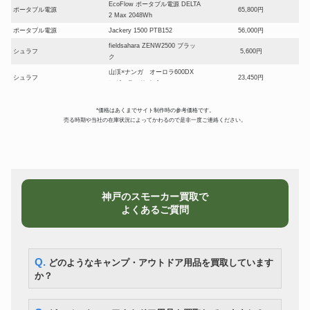
EcoFlow ポータブル電源 DELTA
ポータブル電源
65,800円
2 Max 2048Wh
ポータブル電源
Jackery 1500 PTB152
56,000円
fieldsahara ZENW2500 ブラッ
シュラフ
5,600円
ク
山渓×ナンガ オーロラ600DX
シュラフ
23,450円
レギュラーサイズ
ニッセン IS-3 真鍮製 ランタン
ストーブ
25,900円
型石油ストーブ
*価格はあくまでサイト制作時の参考価格です。
売る時期や当社の在庫状況によってかわるので是非一度ご連絡ください。
tent-Mark
ストーブ
DESIGNS×WINNERWELL ウッ
32,900円
ドストーブサイドビュー L
snowpeak BBQ BOX 焼武者
BBQグリル
10,150円
CK-130
スノーピーク SDE-003R アメニ
テント
18,200円
神戸のスモーカー買取で
ティドーム L
よくあるご質問
東京クラフト モントープ オプシ
テント
ョンセット ２人用 デュオテン
39,200円
ト
LOGOS ロゴスプレミアム
Q. どのようなキャンプ・アウトドア用品を買取しています
テント
PANEL グレート ドゥーブル XL-
12,600円
BJ
か？
スノーピーク TAKIBIタープオク
タープ
22,400円
タ TP-430