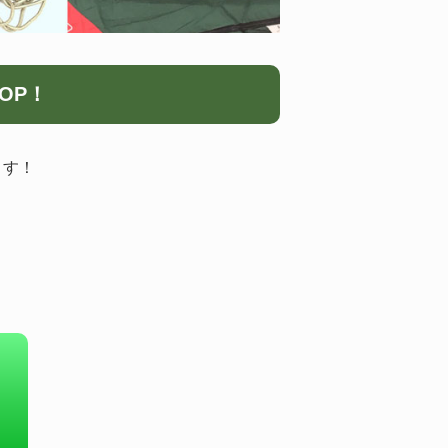
OP！
ます！