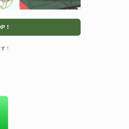
OP！
ます！