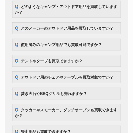
LOGOS ロゴスプレミアム
Q. どのようなキャンプ・アウトドア用品を買取しています
テント
PANEL グレート ドゥーブル XL-
12,600円
BJ
か？
スノーピーク TAKIBIタープオク
タープ
22,400円
タ TP-430
Q. どのメーカーのアウトドア用品を買取していますか？
トレッキングシューズ
MONTURA YARU GTX 27.5cm
8,400円
HOKA カハ 2 ミッド GTX 黒
トレッキングシューズ
21,700円
28.5cm
Q. 使用済みのキャンプ用品でも買取可能ですか？
snow peak フィールドクッカー
クッカー
7,000円
Pro.1
Sinsei ホームスモーカー・ロビ
Q. テントやタープも買取できますか？
スモーカー
9,100円
ン2
ユニフレーム フォールディング
スモーカー
7,000円
スモーカー FS-600
Q. アウトドア用のチェアやテーブルも買取対象ですか？
SOTO ステンレスダッチオーブ
ダッチオーブン
8,400円
ン 10インチ ケース付
Kermit Chair スタンダード ウォ
Q. 焚き火台やBBQグリルも売れますか？
カーミットチェア
28,000円
ルナット
カーミットチェア
Kermit Chair ワイドテーブル
23,100円
Q. クッカーやスモーカー、ダッチオーブンも買取できます
か？
Q. 登山用品も買取できますか？