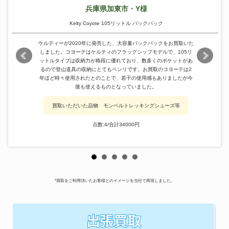
兵庫県加東市・Y様
Kelty Coyote 105リットル バックパック
ケルティーが2020年に発売した、大容量バックパックをお買取いた
しました。コヨーテはケルティのフラッグシップモデルで、105リ
ットルタイプは収納力が格段に優れており、数多くのポケットがあ
るので登山道具の収納にとてもベンリです。お買取のコヨーテは2
年ほど時々使用されたとのことで、若干の使用感もありましたが今
後も使えるものとなっていました。
買取いただいた品物 モンベルトレッキングシューズ等
点数:4/合計34000円
*買取をご利用頂いたお客様とのイメージを当社で再現しました。