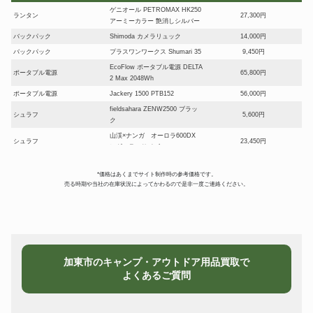
ゲニオール PETROMAX HK250
ランタン
27,300円
アーミーカラー 艶消しシルバー
バックパック
Shimoda カメラリュック
14,000円
バックパック
プラスワンワークス Shumari 35
9,450円
EcoFlow ポータブル電源 DELTA
ポータブル電源
65,800円
2 Max 2048Wh
ポータブル電源
Jackery 1500 PTB152
56,000円
fieldsahara ZENW2500 ブラッ
シュラフ
5,600円
ク
山渓×ナンガ オーロラ600DX
シュラフ
23,450円
レギュラーサイズ
ニッセン IS-3 真鍮製 ランタン
ストーブ
25,900円
型石油ストーブ
*価格はあくまでサイト制作時の参考価格です。
売る時期や当社の在庫状況によってかわるので是非一度ご連絡ください。
tent-Mark
ストーブ
DESIGNS×WINNERWELL ウッ
32,900円
ドストーブサイドビュー L
snowpeak BBQ BOX 焼武者
BBQグリル
10,150円
CK-130
スノーピーク SDE-003R アメニ
テント
18,200円
加東市のキャンプ・アウトドア用品買取で
ティドーム L
よくあるご質問
東京クラフト モントープ オプシ
テント
ョンセット ２人用 デュオテン
39,200円
ト