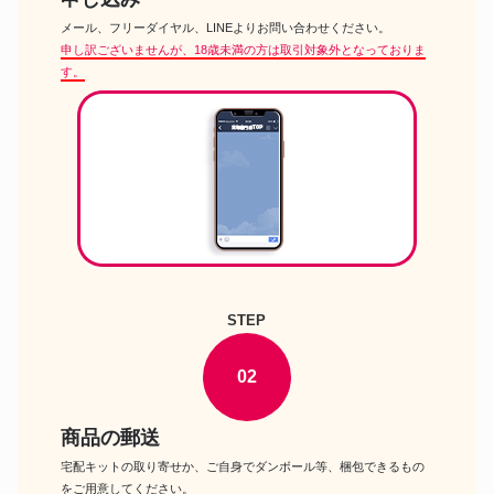
キャンプ・アウトドア用品
グレゴリー パラゴン58
メール、フリーダイヤル、LINEよりお問い合わせください。
申し訳ございませんが、18歳未満の方は取引対象外となっておりま
ブラックダイヤモンド トレイル
キャンプ・アウトドア用品
プロショック
す。
武井バーナー パープルストーブ
キャンプ・アウトドア用品
501
ベアボーンズリビング レイルロ
キャンプ・アウトドア用品
ードランタンLED
キャンプ・アウトドア用品
タトンカ タープ3TC
キャンプ・アウトドア用品
ヘリノックス Eナノドーム
マムート トリオンエレメント
キャンプ・アウトドア用品
30L
STEP
イワタニ カセットガスアウトド
キャンプ・アウトドア用品
アヒーター
02
商品の郵送
宅配キットの取り寄せか、ご自身でダンボール等、梱包できるもの
をご用意してください。