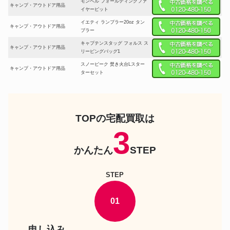
モンベル フォールディングファ
キャンプ・アウトドア用品
イヤーピット
イエティ ランブラー20oz タン
キャンプ・アウトドア用品
ブラー
キャプテンスタッグ フォルス ス
キャンプ・アウトドア用品
リーピングバッグ1
スノーピーク 焚き火台Lスター
キャンプ・アウトドア用品
ターセット
テンマクデザイン 5WAYチャコ
キャンプ・アウトドア用品
ールスターター
キャンプ・アウトドア用品
soto ストーブ アミカス
TOPの宅配買取は
ロゴス グランベーシック 3ルー
3
キャンプ・アウトドア用品
ムトンネルドーム
かんたん
STEP
キャンプ・アウトドア用品
オガワ ツーアングルチェア
STEP
キャンプ・アウトドア用品
コールマン コックピットチェア
きつね目工房×TOMOS 薬莢ラン
キャンプ・アウトドア用品
プ
01
キャンプ・アウトドア用品
チャムス バンブーテーブル
申し込み