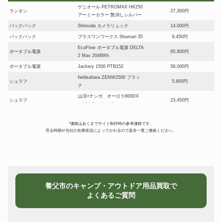
ゲニオール PETROMAX HK250
ランタン
27,300円
アーミーカラー 艶消しシルバー
バックパック
Shimoda カメラリュック
14,000円
バックパック
プラスワンワークス Shumari 35
9,450円
EcoFlow ポータブル電源 DELTA
ポータブル電源
65,800円
2 Max 2048Wh
ポータブル電源
Jackery 1500 PTB152
56,000円
fieldsahara ZENW2500 ブラッ
シュラフ
5,600円
ク
山渓×ナンガ オーロラ600DX
シュラフ
23,450円
レギュラーサイズ
ニッセン IS-3 真鍮製 ランタン
ストーブ
25,900円
型石油ストーブ
*価格はあくまでサイト制作時の参考価格です。
売る時期や当社の在庫状況によってかわるので是非一度ご連絡ください。
tent-Mark
ストーブ
DESIGNS×WINNERWELL ウッ
32,900円
ドストーブサイドビュー L
snowpeak BBQ BOX 焼武者
BBQグリル
10,150円
CK-130
スノーピーク SDE-003R アメニ
テント
18,200円
養父市のキャンプ・アウトドア用品買取で
ティドーム L
よくあるご質問
東京クラフト モントープ オプシ
テント
ョンセット ２人用 デュオテン
39,200円
ト