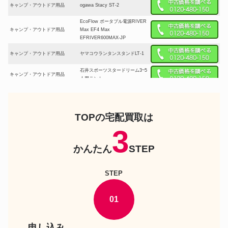
キャンプ・アウトドア用品
ogawa Stacy ST-2
EcoFlow ポータブル電源RIVER
キャンプ・アウトドア用品
Max EF4 Max
EFRIVER600MAX-JP
キャンプ・アウトドア用品
ヤマコウランタンスタンドLT-1
石井スポーツスタードリーム3~5
キャンプ・アウトドア用品
人用テント
テンマクデザインサーカスTCサ
キャンプ・アウトドア用品
ンド
ZANEARTS ゼインアーツGIGI-
TOPの宅配買取は
キャンプ・アウトドア用品
1 ギギ ワンポールシェルタース
3
モールサイズ PS-011
Coleman コールマンランタン
かんたん
STEP
キャンプ・アウトドア用品
2500 ノーススター LPガスラン
タン
KOEHLER ケーラーNo.289-1A
キャンプ・アウトドア用品
STEP
マイナーズランタン
Gstove ジーストーブアウトドア
キャンプ・アウトドア用品
薪ストーブHeat View XL
01
ogawa オガワテントティエラワ
キャンプ・アウトドア用品
イド グランドマット
申し込み