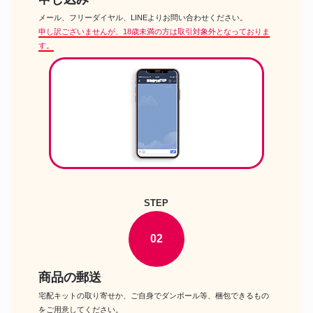
NORDISKテントUtgard 13.2 フ
キャンプ・アウトドア用品
ロアシート付 ノルディスク ウト
メール、フリーダイヤル、LINEよりお問い合わせください。
ガルド
申し訳ございませんが、18歳未満の方は取引対象外となっておりま
ヴェイパラックス灯油ランタン
す。
キャンプ・アウトドア用品
WILLIS BATES VAPALUX M320
スノーピークテントランドロッ
キャンプ・アウトドア用品
クM アイボリー
Tilley ティリー16. 灯油ランタン
キャンプ・アウトドア用品
X246 Guardsman ガーズマン
NANGA ナンガダウンシュラフ
キャンプ・アウトドア用品
オーロラ 600 STD ダウンバッグ
レギュラー
DODカマホ゛コテント3Mタン
キャンプ・アウトドア用品
T5-689-TN 5人用
MOSS モステントスターゲイザ
キャンプ・アウトドア用品
STEP
ー STARGAZER
コールマンテント 4S ワイド2ル
キャンプ・アウトドア用品
ーム コクーン3
02
商品の郵送
宅配キットの取り寄せか、ご自身でダンボール等、梱包できるもの
をご用意してください。