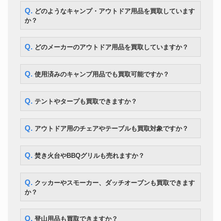
LOGOS ロゴスプレミアム
Q. どのようなキャンプ・アウトドア用品を買取しています
テント
PANEL グレート ドゥーブル XL-
12,600円
BJ
か？
スノーピーク TAKIBIタープオク
タープ
22,400円
タ TP-430
Q. どのメーカーのアウトドア用品を買取していますか？
トレッキングシューズ
MONTURA YARU GTX 27.5cm
8,400円
HOKA カハ 2 ミッド GTX 黒
トレッキングシューズ
21,700円
28.5cm
Q. 使用済みのキャンプ用品でも買取可能ですか？
snow peak フィールドクッカー
クッカー
7,000円
Pro.1
Sinsei ホームスモーカー・ロビ
Q. テントやタープも買取できますか？
スモーカー
9,100円
ン2
ユニフレーム フォールディング
スモーカー
7,000円
スモーカー FS-600
Q. アウトドア用のチェアやテーブルも買取対象ですか？
SOTO ステンレスダッチオーブ
ダッチオーブン
8,400円
ン 10インチ ケース付
Kermit Chair スタンダード ウォ
Q. 焚き火台やBBQグリルも売れますか？
カーミットチェア
28,000円
ルナット
カーミットチェア
Kermit Chair ワイドテーブル
23,100円
Q. クッカーやスモーカー、ダッチオーブンも買取できます
か？
Q. 登山用品も買取できますか？